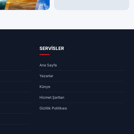
ARAMIZDAN AYRILANLAR
a Durumu – 06.08.2026
06.08.2026 – Aramızdan
Ayrılanlar
08:10
1 dk
06.08.2026 07:55
1 dk
SERVİSLER
Ana Sayfa
Yazarlar
Künye
Hizmet Şartları
Gizlilik Politikası