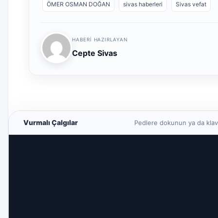
ÖMER OSMAN DOĞAN
sivas haberleri
Sivas vefat
HABERI HAZIRLAYAN
Cepte Sivas
Vurmalı Çalgılar
Pedlere dokunun ya da klavye