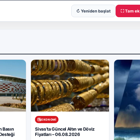
↻ Yeniden başlat
⛶ Tam ek
EKONOMI
n Basın
Sivas’ta Güncel Altın ve Döviz
Desteği
Fiyatları – 06.08.2026