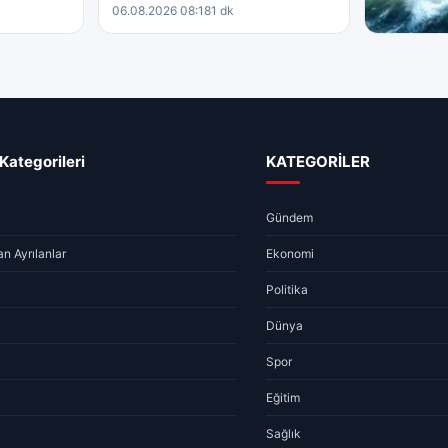
06.08.2026 08:18
1 dk
GÜNDEM
Sivas Hav
06.08.2026 
Kategorileri
KATEGORİLER
Gündem
n Ayrılanlar
Ekonomi
Politika
Dünya
Spor
Eğitim
Sağlık