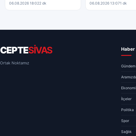
06.08.2026 18:02
2 dk
06.08.2026 13:07
1 dk
CEPTE
SİVAS
Haber 
Ortak Noktamız
Gündem
Aramızda
Ekonomi
İlçeler
Politika
Spor
Sağlık