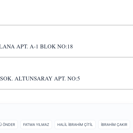
ANA APT. A-1 BLOK NO:18
SOK. ALTUNSARAY APT. NO:5
Ü ÖNDER
FATMA YILMAZ
HALİL İBRAHİM ÇİTİL
İBRAHİM ÇAKIR