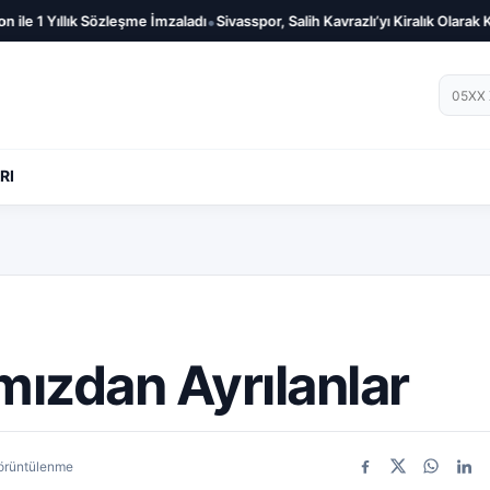
•
1 Yıllık Sözleşme İmzaladı
Sivasspor, Salih Kavrazlı’yı Kiralık Olarak Kadro
Telef
RI
mızdan Ayrılanlar
örüntülenme
Facebook
X
WhatsA
Link