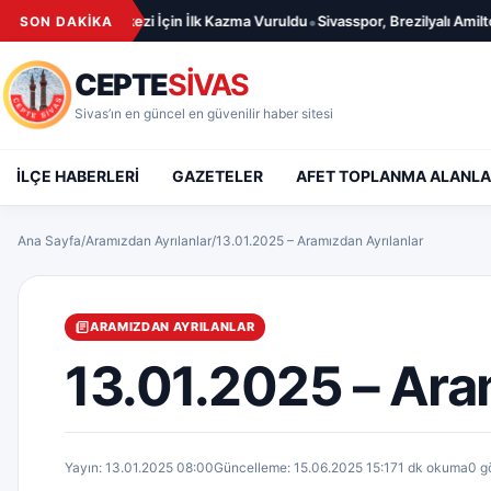
İçeriğe geç
•
le Sağlığı Merkezi İçin İlk Kazma Vuruldu
Sivasspor, Brezilyalı Amilton ile 
SON DAKİKA
CEPTE
SİVAS
Sivas’ın en güncel en güvenilir haber sitesi
İLÇE HABERLERİ
GAZETELER
AFET TOPLANMA ALANLA
Ana Sayfa
/
Aramızdan Ayrılanlar
/
13.01.2025 – Aramızdan Ayrılanlar
ARAMIZDAN AYRILANLAR
13.01.2025 – Ara
Yayın: 13.01.2025 08:00
Güncelleme: 15.06.2025 15:17
1 dk okuma
0 g