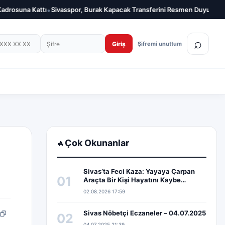
•
•
suna Kattı
Sivasspor, Burak Kapacak Transferini Resmen Duyurdu
Sivas
on numarası
Şifre
⌕
Giriş
Şifremi unuttum
Çok Okunanlar
🔥
Sivas’ta Feci Kaza: Yayaya Çarpan
01
Araçta Bir Kişi Hayatını Kaybe…
02.08.2026 17:59
Sivas Nöbetçi Eczaneler – 04.07.2025
02
pp
edIn
Bağlantıyı kopyala
04.07.2025 21:39