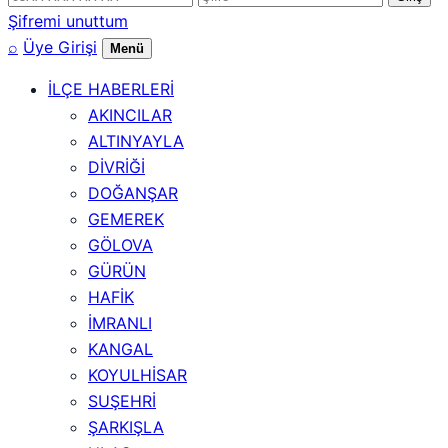
numarası
Şifremi unuttum
⌕
Üye Girişi
Menü
İLÇE HABERLERİ
AKINCILAR
ALTINYAYLA
DİVRİĞİ
DOĞANŞAR
GEMEREK
GÖLOVA
GÜRÜN
HAFİK
İMRANLI
KANGAL
KOYULHİSAR
SUŞEHRİ
ŞARKIŞLA