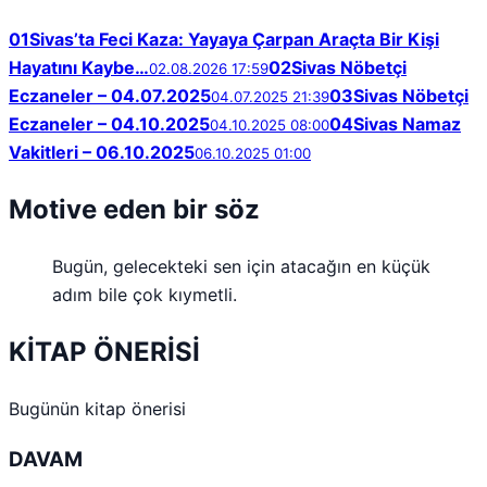
01
Sivas’ta Feci Kaza: Yayaya Çarpan Araçta Bir Kişi
Hayatını Kaybe…
02
Sivas Nöbetçi
02.08.2026 17:59
Eczaneler – 04.07.2025
03
Sivas Nöbetçi
04.07.2025 21:39
Eczaneler – 04.10.2025
04
Sivas Namaz
04.10.2025 08:00
Vakitleri – 06.10.2025
06.10.2025 01:00
Motive eden bir söz
Bugün, gelecekteki sen için atacağın en küçük
adım bile çok kıymetli.
KİTAP ÖNERİSİ
Bugünün kitap önerisi
DAVAM