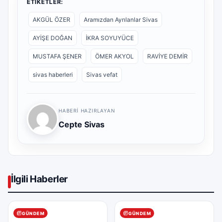
ETIKETLER:
AKGÜL ÖZER
Aramızdan Ayrılanlar Sivas
AYİŞE DOĞAN
İKRA SOYUYÜCE
MUSTAFA ŞENER
ÖMER AKYOL
RAVİYE DEMİR
sivas haberleri
Sivas vefat
HABERI HAZIRLAYAN
Cepte Sivas
İlgili Haberler
GÜNDEM
GÜNDEM