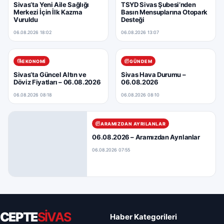
Sivas’ta Yeni Aile Sağlığı
TSYD Sivas Şubesi’nden
Merkezi İçin İlk Kazma
Basın Mensuplarına Otopark
Vuruldu
Desteği
06.08.2026 18:02
06.08.2026 13:07
EKONOMI
GÜNDEM
Sivas’ta Güncel Altın ve
Sivas Hava Durumu –
Döviz Fiyatları – 06.08.2026
06.08.2026
06.08.2026 08:18
06.08.2026 08:10
ARAMIZDAN AYRILANLAR
06.08.2026 – Aramızdan Ayrılanlar
06.08.2026 07:55
CEPTE
SİVAS
Haber Kategorileri