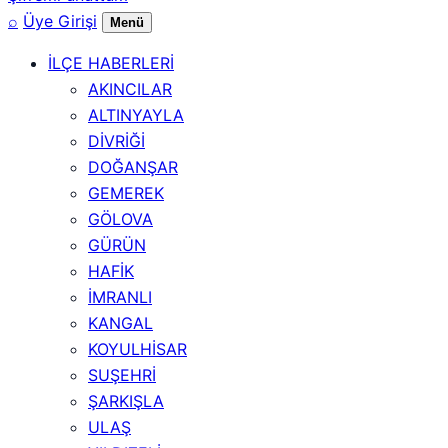
⌕
Üye Girişi
Menü
İLÇE HABERLERİ
AKINCILAR
ALTINYAYLA
DİVRİĞİ
DOĞANŞAR
GEMEREK
GÖLOVA
GÜRÜN
HAFİK
İMRANLI
KANGAL
KOYULHİSAR
SUŞEHRİ
ŞARKIŞLA
ULAŞ