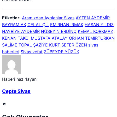
Etiketler:
Aramızdan Ayrılanlar Sivas
AYTEN AYDEMİR
BAYRAM AK
CELAL ÇİL
EMİRHAN IRMAK
HASAN YILDIZ
HAYRİYE AYDEMİR
HÜSEYİN ERDİNÇ
KEMAL KORKMAZ
KENAN TAKCI
MUSTAFA ATALAY
ORHAN TEMİRTÜRKAN
SALİME TOPAL
ŞAZİYE KURT
SEFER ÖZEN
sivas
haberleri
Sivas vefat
ZÜBEYDE YÜZÜK
Haberi hazırlayan
Cepte Sivas
🔥