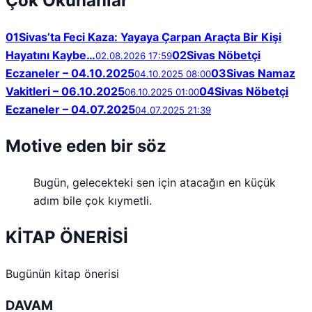
Çok Okunanlar
01
Sivas’ta Feci Kaza: Yayaya Çarpan Araçta Bir Kişi
Hayatını Kaybe…
02
Sivas Nöbetçi
02.08.2026 17:59
Eczaneler – 04.10.2025
03
Sivas Namaz
04.10.2025 08:00
Vakitleri – 06.10.2025
04
Sivas Nöbetçi
06.10.2025 01:00
Eczaneler – 04.07.2025
04.07.2025 21:39
Motive eden bir söz
Bugün, gelecekteki sen için atacağın en küçük
adım bile çok kıymetli.
KİTAP ÖNERİSİ
Bugünün kitap önerisi
DAVAM