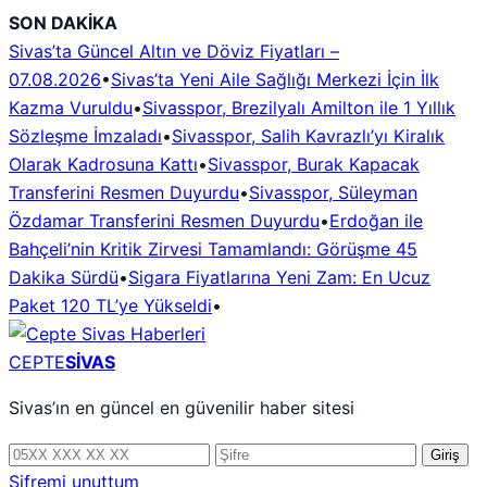
İçeriğe
SON DAKİKA
geç
Sivas’ta Güncel Altın ve Döviz Fiyatları –
07.08.2026
•
Sivas’ta Yeni Aile Sağlığı Merkezi İçin İlk
Kazma Vuruldu
•
Sivasspor, Brezilyalı Amilton ile 1 Yıllık
Sözleşme İmzaladı
•
Sivasspor, Salih Kavrazlı’yı Kiralık
Olarak Kadrosuna Kattı
•
Sivasspor, Burak Kapacak
Transferini Resmen Duyurdu
•
Sivasspor, Süleyman
Özdamar Transferini Resmen Duyurdu
•
Erdoğan ile
Bahçeli’nin Kritik Zirvesi Tamamlandı: Görüşme 45
Dakika Sürdü
•
Sigara Fiyatlarına Yeni Zam: En Ucuz
Paket 120 TL’ye Yükseldi
•
CEPTE
SİVAS
Sivas’ın en güncel en güvenilir haber sitesi
Telefon
Şifre
Giriş
numarası
Şifremi unuttum