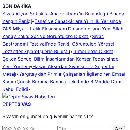
İçeriğe
SON DAKİKA
geç
Sivas Afyon Sokak’ta Anadolubank’ın Bulunduğu Binada
Yangın Paniği
•
Esnaf ve Sanatkârlara Yılın İlk Yarısında
74,8 Milyar Liralık Finansman
•
Dolandırıcıların Yeni Silahı
Yapay Zeka: Ses ve Görüntülere Dikkat!
•
Sivas
Gastronomi Festivali’nde Renkli Görüntüler: Yöresel
Lezzetler Ziyaretçilerle Buluştu
•
Tümörlerde Dikkat
Çeken Sonuç: Bilim İnsanlarından Kanser Tedavisinde
Yeni Yöntem
•
Hakan Aksu’dan Sivasspor’a Süper Lig
Mesajı
•
Yargıtay’dan Primle Çalışanları İlgilendiren Emsal
Karar
•
Çocuk Koruma Kanunu Teklifinde 6 Madde Daha
Kabul Edildi
•
CEPTE
SİVAS
Sivas’ın en güncel en güvenilir haber sitesi
Telefon
Şifre
Giriş