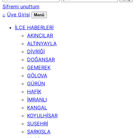
numarası
Şifremi unuttum
⌕
Üye Girişi
Menü
İLÇE HABERLERİ
AKINCILAR
ALTINYAYLA
DİVRİĞİ
DOĞANŞAR
GEMEREK
GÖLOVA
GÜRÜN
HAFİK
İMRANLI
KANGAL
KOYULHİSAR
SUŞEHRİ
ŞARKIŞLA