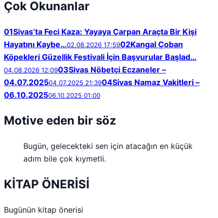
Çok Okunanlar
01
Sivas’ta Feci Kaza: Yayaya Çarpan Araçta Bir Kişi
Hayatını Kaybe…
02
Kangal Çoban
02.08.2026 17:59
Köpekleri Güzellik Festivali İçin Başvurular Başlad…
03
Sivas Nöbetçi Eczaneler –
04.08.2026 12:09
04.07.2025
04
Sivas Namaz Vakitleri –
04.07.2025 21:39
06.10.2025
06.10.2025 01:00
Motive eden bir söz
Bugün, gelecekteki sen için atacağın en küçük
adım bile çok kıymetli.
KİTAP ÖNERİSİ
Bugünün kitap önerisi