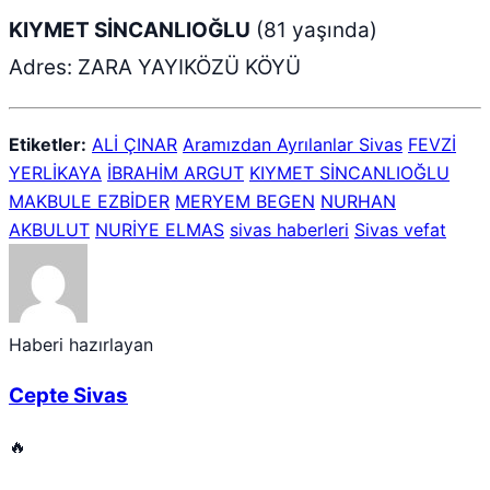
KIYMET SİNCANLIOĞLU
(81 yaşında)
Adres: ZARA YAYIKÖZÜ KÖYÜ
Etiketler:
ALİ ÇINAR
Aramızdan Ayrılanlar Sivas
FEVZİ
YERLİKAYA
İBRAHİM ARGUT
KIYMET SİNCANLIOĞLU
MAKBULE EZBİDER
MERYEM BEGEN
NURHAN
AKBULUT
NURİYE ELMAS
sivas haberleri
Sivas vefat
Haberi hazırlayan
Cepte Sivas
🔥