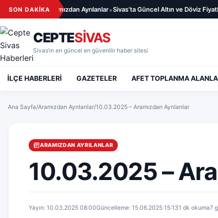
İçeriğe geç
•
7.08.2026 – Aramızdan Ayrılanlar
Sivas’ta Güncel Altın ve Döviz Fiyatlar
SON DAKİKA
CEPTE
SİVAS
Sivas’ın en güncel en güvenilir haber sitesi
İLÇE HABERLERİ
GAZETELER
AFET TOPLANMA ALANLA
Ana Sayfa
/
Aramızdan Ayrılanlar
/
10.03.2025 – Aramızdan Ayrılanlar
ARAMIZDAN AYRILANLAR
10.03.2025 – Ara
Yayın: 10.03.2025 08:00
Güncelleme: 15.06.2025 15:13
1 dk okuma
7 