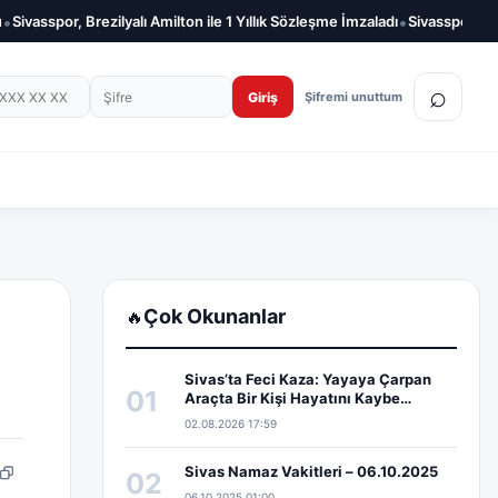
•
vasspor, Brezilyalı Amilton ile 1 Yıllık Sözleşme İmzaladı
Sivasspor, Salih 
on numarası
Şifre
⌕
Giriş
Şifremi unuttum
Çok Okunanlar
🔥
Sivas’ta Feci Kaza: Yayaya Çarpan
01
Araçta Bir Kişi Hayatını Kaybe…
02.08.2026 17:59
Sivas Namaz Vakitleri – 06.10.2025
02
pp
edIn
Bağlantıyı kopyala
06.10.2025 01:00