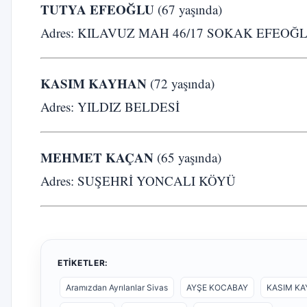
TUTYA EFEOĞLU
(67 yaşında)
Adres: KILAVUZ MAH 46/17 SOKAK EFEOĞL
KASIM KAYHAN
(72 yaşında)
Adres: YILDIZ BELDESİ
MEHMET KAÇAN
(65 yaşında)
Adres: SUŞEHRİ YONCALI KÖYÜ
ETIKETLER:
Aramızdan Ayrılanlar Sivas
AYŞE KOCABAY
KASIM K