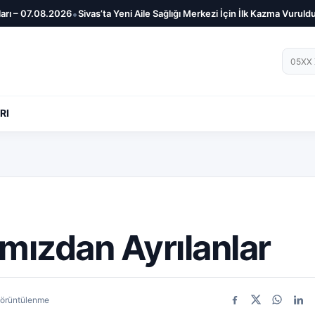
•
•
ı – 07.08.2026
Sivas’ta Yeni Aile Sağlığı Merkezi İçin İlk Kazma Vuruldu
Si
Telef
RI
mızdan Ayrılanlar
görüntülenme
Facebook
X
WhatsA
Link