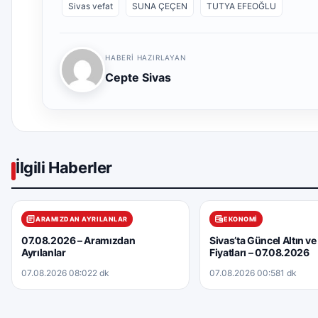
Sivas vefat
SUNA ÇEÇEN
TUTYA EFEOĞLU
HABERI HAZIRLAYAN
Cepte Sivas
İlgili Haberler
ARAMIZDAN AYRILANLAR
EKONOMI
07.08.2026 – Aramızdan
Sivas’ta Güncel Altın ve
Ayrılanlar
Fiyatları – 07.08.2026
07.08.2026 08:02
2 dk
07.08.2026 00:58
1 dk