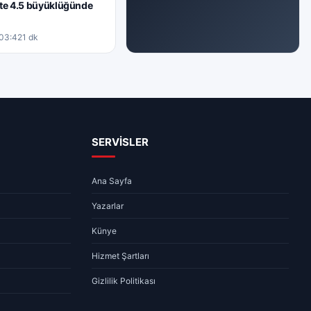
te 4.5 büyüklüğünde
03:42
1 dk
GÜNDEM
Sivas’ta 1.8 büyüklüğünde deprem
09.08.2026 02:26
1 dk
SERVİSLER
Ana Sayfa
Yazarlar
Künye
Hizmet Şartları
Gizlilik Politikası