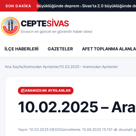
İçeriğe geç
•
Sivas’ta 1.7 büyüklüğünde deprem
Sivas’ta 2.0 büyüklüğünde depr
SON DAKİKA
CEPTE
SİVAS
Sivas’ın en güncel en güvenilir haber sitesi
İLÇE HABERLERİ
GAZETELER
AFET TOPLANMA ALANLA
Ana Sayfa
/
Aramızdan Ayrılanlar
/
10.02.2025 – Aramızdan Ayrılanlar
ARAMIZDAN AYRILANLAR
10.02.2025 – Ara
Yayın: 10.02.2025 08:00
Güncelleme: 15.06.2025 15:15
1 dk okuma
0 g