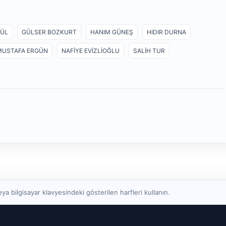
GÜL
GÜLSER BOZKURT
HANIM GÜNEŞ
HIDIR DURNA
MUSTAFA ERGÜN
NAFİYE EVİZLİOĞLU
SALİH TUR
a bilgisayar klavyesindeki gösterilen harfleri kullanın.