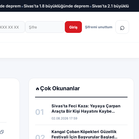
•
•
deprem
Sivas’ta 1.8 büyüklüğünde deprem
Sivas’ta 2.1 büyüklüğünde d
on numarası
Şifre
⌕
Giriş
Şifremi unuttum
Çok Okunanlar
🔥
Sivas’ta Feci Kaza: Yayaya Çarpan
01
Araçta Bir Kişi Hayatını Kaybe…
02.08.2026 17:59
Kangal Çoban Köpekleri Güzellik
pp
edIn
Bağlantıyı kopyala
02
Festivali İçin Başvurular Başlad…