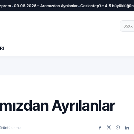
•
•
em
09.08.2026 – Aramızdan Ayrılanlar
Gaziantep’te 4.5 büyüklüğünde 
Telef
RI
mızdan Ayrılanlar
örüntülenme
Facebook
X
WhatsA
Link