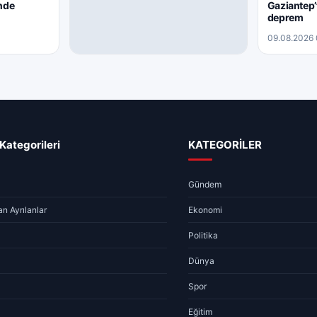
nde
Gaziantep’
deprem
09.08.2026 
ARAMIZDAN AYRILANLAR
09.08.2026 – Aramızdan
Ayrılanlar
09.08.2026 07:51
2 dk
Kategorileri
KATEGORİLER
Gündem
n Ayrılanlar
Ekonomi
Politika
Dünya
Spor
Eğitim