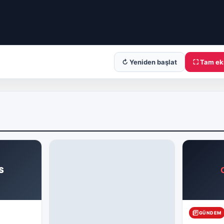
↻ Yeniden başlat
⛶ Tam ek
S
GÜNDEM