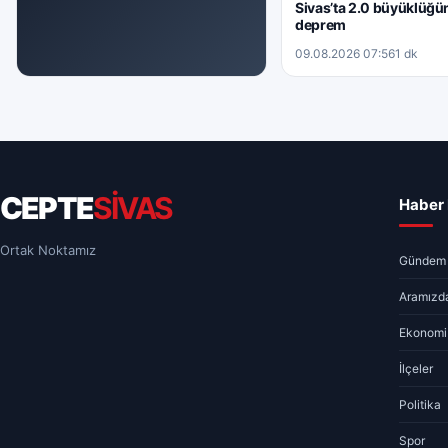
Sivas’ta 2.0 büyüklüğü
deprem
09.08.2026 07:56
1 dk
GÜNDEM
Sivas’ta 1.7 büyüklüğünde deprem
09.08.2026 13:26
1 dk
CEPTE
SİVAS
Haber 
Ortak Noktamız
Gündem
Aramızda
Ekonomi
İlçeler
Politika
Spor