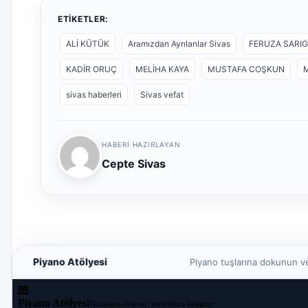
ETIKETLER:
ALİ KÜTÜK
Aramızdan Ayrılanlar Sivas
FERUZA SARI
KADİR ORUÇ
MELİHA KAYA
MUSTAFA COŞKUN
sivas haberleri
Sivas vefat
HABERI HAZIRLAYAN
Cepte Sivas
Piyano Atölyesi
Piyano tuşlarına dokunun vey