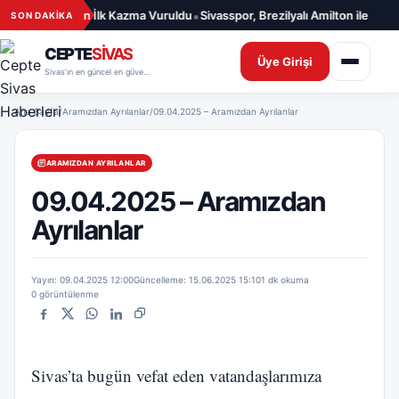
İçeriğe geç
•
lığı Merkezi İçin İlk Kazma Vuruldu
Sivasspor, Brezilyalı Amilton ile 1 Yıll
SON DAKİKA
CEPTE
SİVAS
Üye Girişi
Sivas’ın en güncel en güvenilir haber sitesi
Ana Sayfa
/
Aramızdan Ayrılanlar
/
09.04.2025 – Aramızdan Ayrılanlar
ARAMIZDAN AYRILANLAR
09.04.2025 – Aramızdan
Ayrılanlar
Yayın: 09.04.2025 12:00
Güncelleme: 15.06.2025 15:10
1 dk okuma
0 görüntülenme
Facebook
X
WhatsApp
LinkedIn
Bağlantıyı kopyala
Sivas’ta bugün vefat eden vatandaşlarımıza