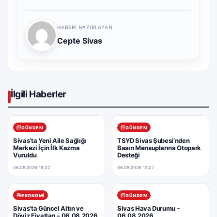
HABERI HAZIRLAYAN
Cepte Sivas
İlgili Haberler
GÜNDEM
GÜNDEM
Sivas’ta Yeni Aile Sağlığı
TSYD Sivas Şubesi’nden
Merkezi İçin İlk Kazma
Basın Mensuplarına Otopark
Vuruldu
Desteği
06.08.2026 18:02
06.08.2026 13:07
EKONOMI
GÜNDEM
Sivas’ta Güncel Altın ve
Sivas Hava Durumu –
Döviz Fiyatları – 06.08.2026
06.08.2026