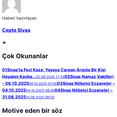
Haberi hazırlayan
Cepte Sivas
🔥
Çok Okunanlar
01
Sivas’ta Feci Kaza: Yayaya Çarpan Araçta Bir Kişi
Hayatını Kaybe…
02
Sivas Namaz Vakitleri
02.08.2026 17:59
– 06.10.2025
03
Sivas Nöbetçi Eczaneler –
06.10.2025 01:00
04.10.2025
04
Sivas Nöbetçi Eczaneler –
04.10.2025 08:00
31.08.2025
31.08.2025 08:00
Motive eden bir söz