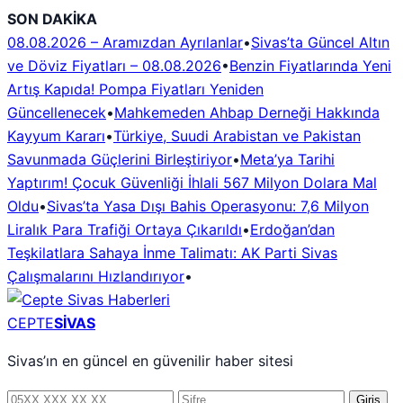
İçeriğe
SON DAKİKA
geç
08.08.2026 – Aramızdan Ayrılanlar
•
Sivas’ta Güncel Altın
ve Döviz Fiyatları – 08.08.2026
•
Benzin Fiyatlarında Yeni
Artış Kapıda! Pompa Fiyatları Yeniden
Güncellenecek
•
Mahkemeden Ahbap Derneği Hakkında
Kayyum Kararı
•
Türkiye, Suudi Arabistan ve Pakistan
Savunmada Güçlerini Birleştiriyor
•
Meta’ya Tarihi
Yaptırım! Çocuk Güvenliği İhlali 567 Milyon Dolara Mal
Oldu
•
Sivas’ta Yasa Dışı Bahis Operasyonu: 7,6 Milyon
Liralık Para Trafiği Ortaya Çıkarıldı
•
Erdoğan’dan
Teşkilatlara Sahaya İnme Talimatı: AK Parti Sivas
Çalışmalarını Hızlandırıyor
•
CEPTE
SİVAS
Sivas’ın en güncel en güvenilir haber sitesi
Telefon
Şifre
Giriş