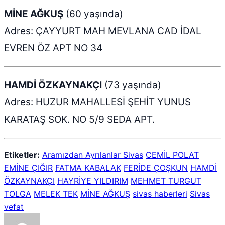
MİNE AĞKUŞ
(60 yaşında)
Adres: ÇAYYURT MAH MEVLANA CAD İDAL
EVREN ÖZ APT NO 34
HAMDİ ÖZKAYNAKÇI
(73 yaşında)
Adres: HUZUR MAHALLESİ ŞEHİT YUNUS
KARATAŞ SOK. NO 5/9 SEDA APT.
Etiketler:
Aramızdan Ayrılanlar Sivas
CEMİL POLAT
EMİNE ÇIĞIR
FATMA KABALAK
FERİDE ÇOŞKUN
HAMDİ
ÖZKAYNAKÇI
HAYRİYE YILDIRIM
MEHMET TURGUT
TOLGA
MELEK TEK
MİNE AĞKUŞ
sivas haberleri
Sivas
vefat