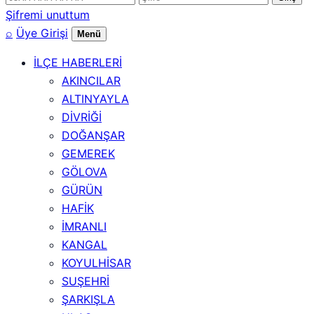
numarası
Şifremi unuttum
⌕
Üye Girişi
Menü
İLÇE HABERLERİ
AKINCILAR
ALTINYAYLA
DİVRİĞİ
DOĞANŞAR
GEMEREK
GÖLOVA
GÜRÜN
HAFİK
İMRANLI
KANGAL
KOYULHİSAR
SUŞEHRİ
ŞARKIŞLA