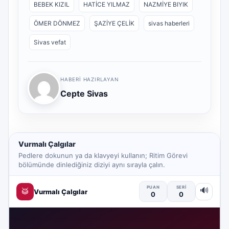
BEBEK KIZIL
HATİCE YILMAZ
NAZMİYE BIYIK
ÖMER DÖNMEZ
ŞAZİYE ÇELİK
sivas haberleri
Sivas vefat
HABERI HAZIRLAYAN
Cepte Sivas
Vurmalı Çalgılar
Pedlere dokunun ya da klavyeyi kullanın; Ritim Görevi
bölümünde dinlediğiniz diziyi aynı sırayla çalın.