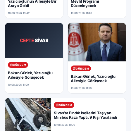
Yazıcıoğlu’nun Ailesiyle Bir
Mevlit Programı
Araya Geldi
Düzenleyecek
10.08.2026 13:42
10.08.2026 11:40
CEPTE
SİVAS
GÜNDEM
GÜNDEM
Bakan Gürlek, Yazıcıoğlu
Bakan Gürlek, Yazıcıoğlu
Ailesiyle Görüşecek
Ailesiyle Görüşecek
10.08.2026 11:20
10.08.2026 11:20
GÜNDEM
Sivas’ta Fındık İşçilerini Taşıyan
Minibüs Kaza Yaptı: 9 Kişi Yaralandı
10.08.2026 11:00