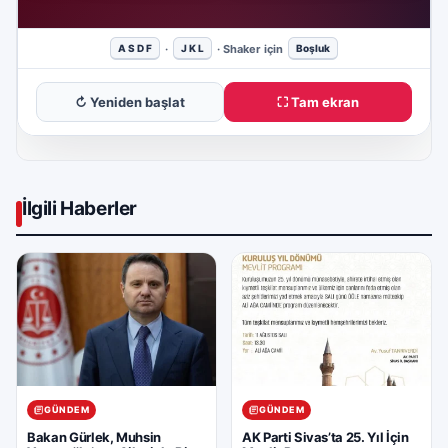
↻ Yeniden başlat
⛶ Tam ekran
İlgili Haberler
GÜNDEM
GÜNDEM
Bakan Gürlek, Muhsin
AK Parti Sivas’ta 25. Yıl İçin