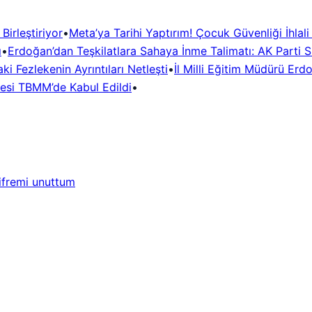
irleştiriyor
•
Meta’ya Tarihi Yaptırım! Çocuk Güvenliği İhlal
ı
•
Erdoğan’dan Teşkilatlara Sahaya İnme Talimatı: AK Parti Si
i Fezlekenin Ayrıntıları Netleşti
•
İl Milli Eğitim Müdürü Erd
desi TBMM’de Kabul Edildi
•
ifremi unuttum