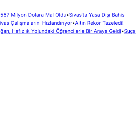
i 567 Milyon Dolara Mal Oldu
•
Sivas’ta Yasa Dışı Bahis
vas Çalışmalarını Hızlandırıyor
•
Altın Rekor Tazeledi!
oğan, Hafızlık Yolundaki Öğrencilerle Bir Araya Geldi
•
Suça