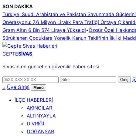
İçeriğe
SON DAKİKA
geç
Türkiye, Suudi Arabistan ve Pakistan Savunmada Güçlerini B
Operasyonu: 7,6 Milyon Liralık Para Trafiği Ortaya Çıkarıld
Gram Altın 6 Bin 574 Liraya Yükseldi
•
Özgür Özel Hakkındak
Sürüklenen Çocuklara Yönelik Kanun Teklifinin İlk İki Mad
CEPTE
SİVAS
Sivas’ın en güncel en güvenilir haber sitesi
Telefon
Şifre
Ş
Giriş
numarası
⌕
Üye Girişi
Menü
İLÇE HABERLERİ
AKINCILAR
ALTINYAYLA
DİVRİĞİ
DOĞANŞAR