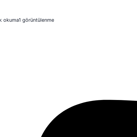
dk okuma
1 görüntülenme