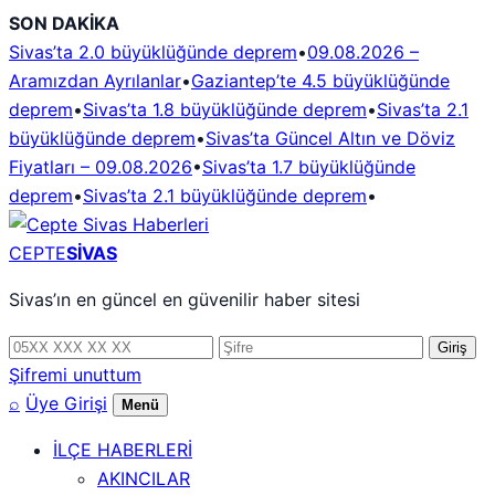
İçeriğe
SON DAKİKA
geç
Sivas’ta 2.0 büyüklüğünde deprem
•
09.08.2026 –
Aramızdan Ayrılanlar
•
Gaziantep’te 4.5 büyüklüğünde
deprem
•
Sivas’ta 1.8 büyüklüğünde deprem
•
Sivas’ta 2.1
büyüklüğünde deprem
•
Sivas’ta Güncel Altın ve Döviz
Fiyatları – 09.08.2026
•
Sivas’ta 1.7 büyüklüğünde
deprem
•
Sivas’ta 2.1 büyüklüğünde deprem
•
CEPTE
SİVAS
Sivas’ın en güncel en güvenilir haber sitesi
Telefon
Şifre
Giriş
numarası
Şifremi unuttum
⌕
Üye Girişi
Menü
İLÇE HABERLERİ
AKINCILAR