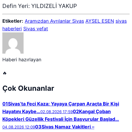
Defin Yeri: YILDIZELİ YAKUP
Etiketler:
Aramızdan Ayrılanlar Sivas
AYSEL ESEN
sivas
haberleri
Sivas vefat
Haberi hazırlayan
🔥
Çok Okunanlar
01
Sivas’ta Feci Kaza: Yayaya Çarpan Araçta Bir Kişi
Hayatını Kaybe…
02
Kangal Çoban
02.08.2026 17:59
Köpekleri Güzellik Festivali İçin Başvurular Başlad…
03
Sivas Namaz Vakitleri –
04.08.2026 12:09