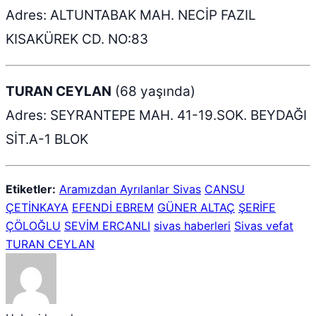
Adres: ALTUNTABAK MAH. NECİP FAZIL
KISAKÜREK CD. NO:83
TURAN CEYLAN
(68 yaşında)
Adres: SEYRANTEPE MAH. 41-19.SOK. BEYDAĞI
SİT.A-1 BLOK
Etiketler:
Aramızdan Ayrılanlar Sivas
CANSU
ÇETİNKAYA
EFENDİ EBREM
GÜNER ALTAÇ
ŞERİFE
ÇÖLOĞLU
SEVİM ERCANLI
sivas haberleri
Sivas vefat
TURAN CEYLAN