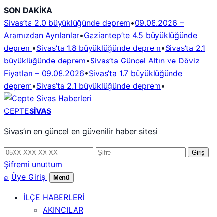
İçeriğe
SON DAKİKA
geç
Sivas’ta 2.0 büyüklüğünde deprem
•
09.08.2026 –
Aramızdan Ayrılanlar
•
Gaziantep’te 4.5 büyüklüğünde
deprem
•
Sivas’ta 1.8 büyüklüğünde deprem
•
Sivas’ta 2.1
büyüklüğünde deprem
•
Sivas’ta Güncel Altın ve Döviz
Fiyatları – 09.08.2026
•
Sivas’ta 1.7 büyüklüğünde
deprem
•
Sivas’ta 2.1 büyüklüğünde deprem
•
CEPTE
SİVAS
Sivas’ın en güncel en güvenilir haber sitesi
Telefon
Şifre
Giriş
numarası
Şifremi unuttum
⌕
Üye Girişi
Menü
İLÇE HABERLERİ
AKINCILAR