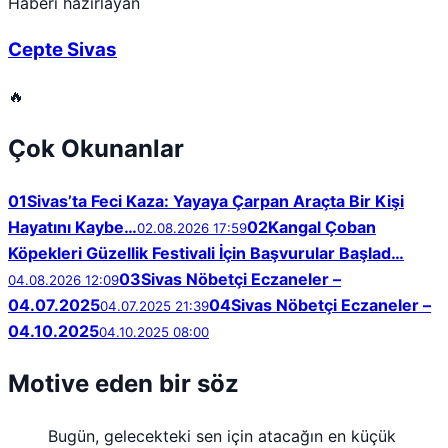
Haberi hazırlayan
Cepte Sivas
🔥
Çok Okunanlar
01
Sivas’ta Feci Kaza: Yayaya Çarpan Araçta Bir Kişi
Hayatını Kaybe…
02
Kangal Çoban
02.08.2026 17:59
Köpekleri Güzellik Festivali İçin Başvurular Başlad…
03
Sivas Nöbetçi Eczaneler –
04.08.2026 12:09
04.07.2025
04
Sivas Nöbetçi Eczaneler –
04.07.2025 21:39
04.10.2025
04.10.2025 08:00
Motive eden bir söz
Bugün, gelecekteki sen için atacağın en küçük