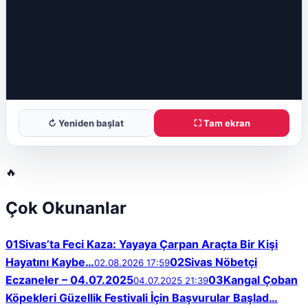
↻ Yeniden başlat
⛶ Tam ekran
🔥
Çok Okunanlar
01
Sivas’ta Feci Kaza: Yayaya Çarpan Araçta Bir Kişi
Hayatını Kaybe…
02
Sivas Nöbetçi
02.08.2026 17:59
Eczaneler – 04.07.2025
03
Kangal Çoban
04.07.2025 21:39
Köpekleri Güzellik Festivali İçin Başvurular Başlad…