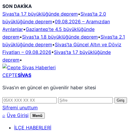
İçeriğe
SON DAKİKA
geç
Sivas’ta 1.7 büyüklüğünde deprem
•
Sivas’ta 2.0
büyüklüğünde deprem
•
09.08.2026 – Aramızdan
Ayrılanlar
•
Gaziantep’te 4.5 büyüklüğünde
deprem
•
Sivas’ta 1.8 büyüklüğünde deprem
•
Sivas’ta 2.1
büyüklüğünde deprem
•
Sivas’ta Güncel Altın ve Döviz
Fiyatları – 09.08.2026
•
Sivas’ta 1.7 büyüklüğünde
deprem
•
CEPTE
SİVAS
Sivas’ın en güncel en güvenilir haber sitesi
Telefon
Şifre
Giriş
numarası
Şifremi unuttum
⌕
Üye Girişi
Menü
İLÇE HABERLERİ