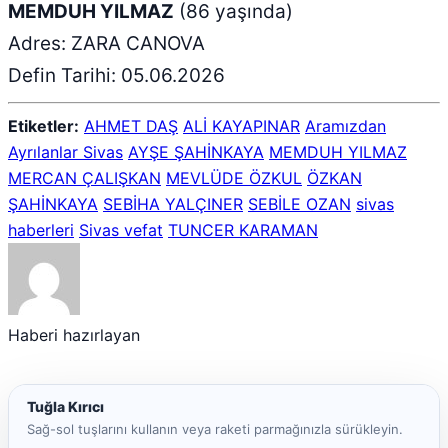
MEMDUH YILMAZ
(86 yaşında)
Adres: ZARA CANOVA
Defin Tarihi: 05.06.2026
Etiketler:
AHMET DAŞ
ALİ KAYAPINAR
Aramızdan
Ayrılanlar Sivas
AYŞE ŞAHİNKAYA
MEMDUH YILMAZ
MERCAN ÇALIŞKAN
MEVLÜDE ÖZKUL
ÖZKAN
ŞAHİNKAYA
SEBİHA YALÇINER
SEBİLE OZAN
sivas
haberleri
Sivas vefat
TUNCER KARAMAN
Haberi hazırlayan
Tuğla Kırıcı
Sağ-sol tuşlarını kullanın veya raketi parmağınızla sürükleyin.