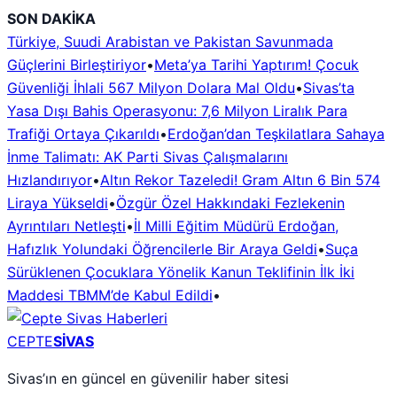
İçeriğe
SON DAKİKA
geç
Türkiye, Suudi Arabistan ve Pakistan Savunmada
Güçlerini Birleştiriyor
•
Meta’ya Tarihi Yaptırım! Çocuk
Güvenliği İhlali 567 Milyon Dolara Mal Oldu
•
Sivas’ta
Yasa Dışı Bahis Operasyonu: 7,6 Milyon Liralık Para
Trafiği Ortaya Çıkarıldı
•
Erdoğan’dan Teşkilatlara Sahaya
İnme Talimatı: AK Parti Sivas Çalışmalarını
Hızlandırıyor
•
Altın Rekor Tazeledi! Gram Altın 6 Bin 574
Liraya Yükseldi
•
Özgür Özel Hakkındaki Fezlekenin
Ayrıntıları Netleşti
•
İl Milli Eğitim Müdürü Erdoğan,
Hafızlık Yolundaki Öğrencilerle Bir Araya Geldi
•
Suça
Sürüklenen Çocuklara Yönelik Kanun Teklifinin İlk İki
Maddesi TBMM’de Kabul Edildi
•
CEPTE
SİVAS
Sivas’ın en güncel en güvenilir haber sitesi