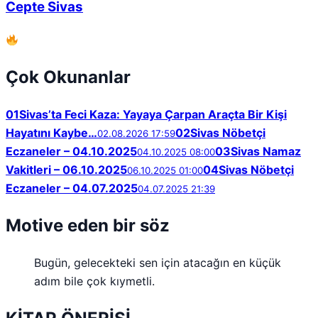
Cepte Sivas
Çok Okunanlar
01
Sivas’ta Feci Kaza: Yayaya Çarpan Araçta Bir Kişi
Hayatını Kaybe…
02
Sivas Nöbetçi
02.08.2026 17:59
Eczaneler – 04.10.2025
03
Sivas Namaz
04.10.2025 08:00
Vakitleri – 06.10.2025
04
Sivas Nöbetçi
06.10.2025 01:00
Eczaneler – 04.07.2025
04.07.2025 21:39
Motive eden bir söz
Bugün, gelecekteki sen için atacağın en küçük
adım bile çok kıymetli.