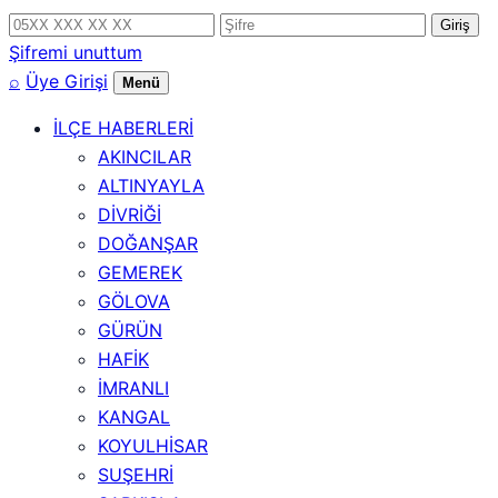
Telefon
Şifre
Giriş
numarası
Şifremi unuttum
⌕
Üye Girişi
Menü
İLÇE HABERLERİ
AKINCILAR
ALTINYAYLA
DİVRİĞİ
DOĞANŞAR
GEMEREK
GÖLOVA
GÜRÜN
HAFİK
İMRANLI
KANGAL
KOYULHİSAR
SUŞEHRİ