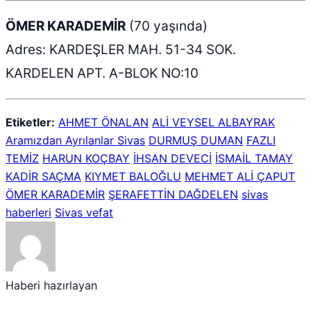
ÖMER KARADEMİR
(70 yaşında)
Adres: KARDEŞLER MAH. 51-34 SOK.
KARDELEN APT. A-BLOK NO:10
Etiketler:
AHMET ÖNALAN
ALİ VEYSEL ALBAYRAK
Aramızdan Ayrılanlar Sivas
DURMUŞ DUMAN
FAZLI
TEMİZ
HARUN KOÇBAY
İHSAN DEVECİ
İSMAİL TAMAY
KADİR SAÇMA
KIYMET BALOĞLU
MEHMET ALİ ÇAPUT
ÖMER KARADEMİR
ŞERAFETTİN DAĞDELEN
sivas
haberleri
Sivas vefat
Haberi hazırlayan