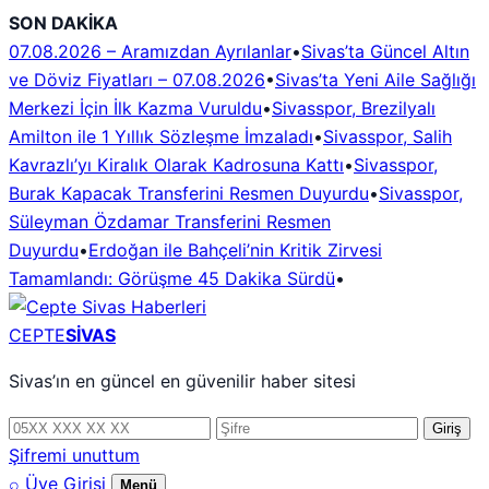
İçeriğe
SON DAKİKA
geç
07.08.2026 – Aramızdan Ayrılanlar
•
Sivas’ta Güncel Altın
ve Döviz Fiyatları – 07.08.2026
•
Sivas’ta Yeni Aile Sağlığı
Merkezi İçin İlk Kazma Vuruldu
•
Sivasspor, Brezilyalı
Amilton ile 1 Yıllık Sözleşme İmzaladı
•
Sivasspor, Salih
Kavrazlı’yı Kiralık Olarak Kadrosuna Kattı
•
Sivasspor,
Burak Kapacak Transferini Resmen Duyurdu
•
Sivasspor,
Süleyman Özdamar Transferini Resmen
Duyurdu
•
Erdoğan ile Bahçeli’nin Kritik Zirvesi
Tamamlandı: Görüşme 45 Dakika Sürdü
•
CEPTE
SİVAS
Sivas’ın en güncel en güvenilir haber sitesi
Telefon
Şifre
Giriş
numarası
Şifremi unuttum
⌕
Üye Girişi
Menü