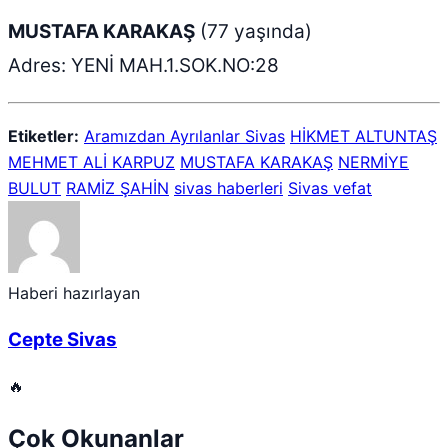
MUSTAFA KARAKAŞ
(77 yaşında)
Adres: YENİ MAH.1.SOK.NO:28
Etiketler:
Aramızdan Ayrılanlar Sivas
HİKMET ALTUNTAŞ
MEHMET ALİ KARPUZ
MUSTAFA KARAKAŞ
NERMİYE
BULUT
RAMİZ ŞAHİN
sivas haberleri
Sivas vefat
Haberi hazırlayan
Cepte Sivas
🔥
Çok Okunanlar