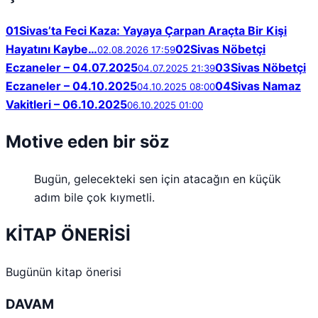
01
Sivas’ta Feci Kaza: Yayaya Çarpan Araçta Bir Kişi
Hayatını Kaybe…
02
Sivas Nöbetçi
02.08.2026 17:59
Eczaneler – 04.07.2025
03
Sivas Nöbetçi
04.07.2025 21:39
Eczaneler – 04.10.2025
04
Sivas Namaz
04.10.2025 08:00
Vakitleri – 06.10.2025
06.10.2025 01:00
Motive eden bir söz
Bugün, gelecekteki sen için atacağın en küçük
adım bile çok kıymetli.
KİTAP ÖNERİSİ
Bugünün kitap önerisi
DAVAM