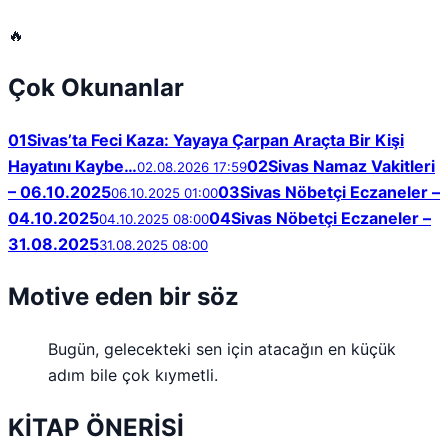
🔥
Çok Okunanlar
01
Sivas’ta Feci Kaza: Yayaya Çarpan Araçta Bir Kişi
Hayatını Kaybe…
02
Sivas Namaz Vakitleri
02.08.2026 17:59
– 06.10.2025
03
Sivas Nöbetçi Eczaneler –
06.10.2025 01:00
04.10.2025
04
Sivas Nöbetçi Eczaneler –
04.10.2025 08:00
31.08.2025
31.08.2025 08:00
Motive eden bir söz
Bugün, gelecekteki sen için atacağın en küçük
adım bile çok kıymetli.
KİTAP ÖNERİSİ