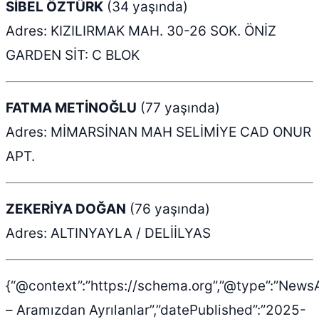
SİBEL ÖZTÜRK
(34 yaşında)
Adres: KIZILIRMAK MAH. 30-26 SOK. ÖNİZ
GARDEN SİT: C BLOK
FATMA METİNOĞLU
(77 yaşında)
Adres: MİMARSİNAN MAH SELİMİYE CAD ONUR
APT.
ZEKERİYA DOĞAN
(76 yaşında)
Adres: ALTINYAYLA / DELİİLYAS
{“@context”:”https://schema.org”,”@type”:”NewsAr
– Aramızdan Ayrılanlar”,”datePublished”:”2025-