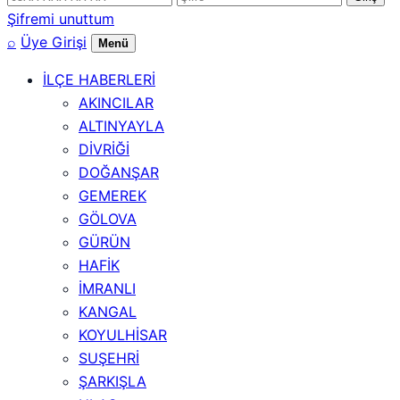
numarası
Şifremi unuttum
⌕
Üye Girişi
Menü
İLÇE HABERLERİ
AKINCILAR
ALTINYAYLA
DİVRİĞİ
DOĞANŞAR
GEMEREK
GÖLOVA
GÜRÜN
HAFİK
İMRANLI
KANGAL
KOYULHİSAR
SUŞEHRİ
ŞARKIŞLA