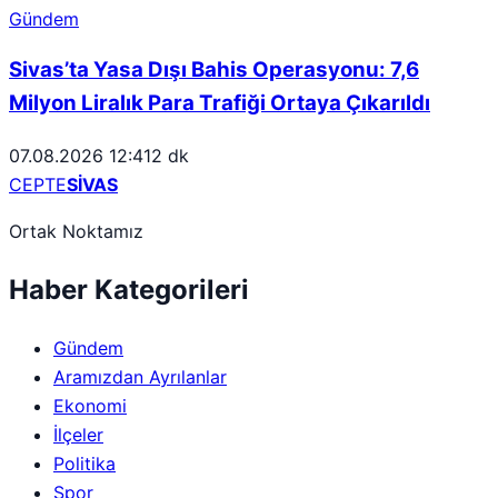
Gündem
Sivas’ta Yasa Dışı Bahis Operasyonu: 7,6
Milyon Liralık Para Trafiği Ortaya Çıkarıldı
07.08.2026 12:41
2 dk
CEPTE
SİVAS
Ortak Noktamız
Haber Kategorileri
Gündem
Aramızdan Ayrılanlar
Ekonomi
İlçeler
Politika
Spor