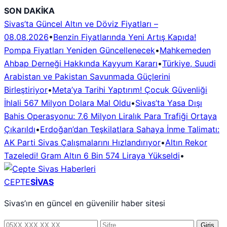
İçeriğe
SON DAKİKA
geç
Sivas’ta Güncel Altın ve Döviz Fiyatları –
08.08.2026
•
Benzin Fiyatlarında Yeni Artış Kapıda!
Pompa Fiyatları Yeniden Güncellenecek
•
Mahkemeden
Ahbap Derneği Hakkında Kayyum Kararı
•
Türkiye, Suudi
Arabistan ve Pakistan Savunmada Güçlerini
Birleştiriyor
•
Meta’ya Tarihi Yaptırım! Çocuk Güvenliği
İhlali 567 Milyon Dolara Mal Oldu
•
Sivas’ta Yasa Dışı
Bahis Operasyonu: 7,6 Milyon Liralık Para Trafiği Ortaya
Çıkarıldı
•
Erdoğan’dan Teşkilatlara Sahaya İnme Talimatı:
AK Parti Sivas Çalışmalarını Hızlandırıyor
•
Altın Rekor
Tazeledi! Gram Altın 6 Bin 574 Liraya Yükseldi
•
CEPTE
SİVAS
Sivas’ın en güncel en güvenilir haber sitesi
Telefon
Şifre
Giriş