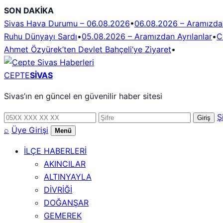
İçeriğe
SON DAKİKA
geç
Sivas Hava Durumu – 06.08.2026
•
06.08.2026 – Aramızdan
Ruhu Dünyayı Sardı
•
05.08.2026 – Aramızdan Ayrılanlar
•
C
Ahmet Özyürek’ten Devlet Bahçeli’ye Ziyaret
•
CEPTE
SİVAS
Sivas’ın en güncel en güvenilir haber sitesi
Telefon
Şifre
Ş
Giriş
numarası
⌕
Üye Girişi
Menü
İLÇE HABERLERİ
AKINCILAR
ALTINYAYLA
DİVRİĞİ
DOĞANŞAR
GEMEREK