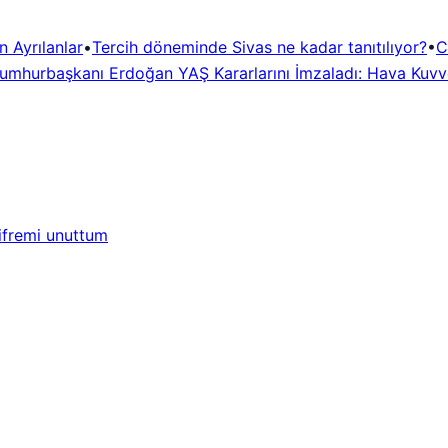
 Ayrılanlar
•
Tercih döneminde Sivas ne kadar tanıtılıyor?
•
C
umhurbaşkanı Erdoğan YAŞ Kararlarını İmzaladı: Hava Kuvve
ifremi unuttum