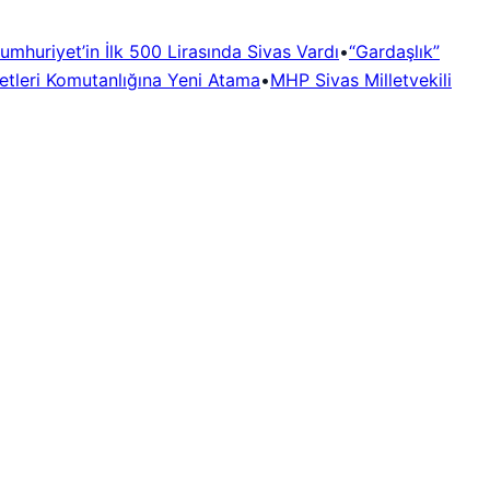
umhuriyet’in İlk 500 Lirasında Sivas Vardı
•
“Gardaşlık”
tleri Komutanlığına Yeni Atama
•
MHP Sivas Milletvekili