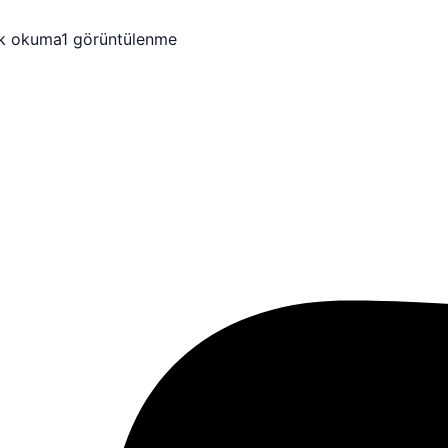
dk okuma
1 görüntülenme