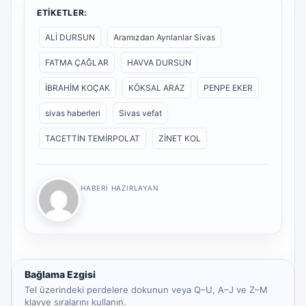
ETIKETLER:
ALİ DURSUN
Aramızdan Ayrılanlar Sivas
FATMA ÇAĞLAR
HAVVA DURSUN
İBRAHİM KOÇAK
KÖKSAL ARAZ
PENPE EKER
sivas haberleri
Sivas vefat
TACETTİN TEMİRPOLAT
ZİNET KOL
HABERI HAZIRLAYAN
Bağlama Ezgisi
Tel üzerindeki perdelere dokunun veya Q–U, A–J ve Z–M
klavye sıralarını kullanın.