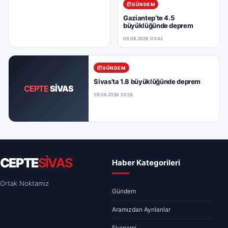
GÜNDEM
Gaziantep’te 4.5
büyüklüğünde deprem
09.08.2026 03:42
GÜNDEM
Sivas’ta 1.8 büyüklüğünde deprem
CEPTE
SİVAS
09.08.2026 02:26
CEPTE
SİVAS
Haber Kategorileri
Ortak Noktamız
Gündem
Aramızdan Ayrılanlar
Ekonomi