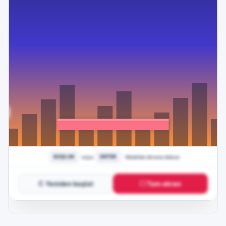
↻ Yeniden başlat
⛶ Tam ekran