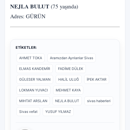
NEJLA BULUT
(75 yaşında)
Adres: GÜRÜN
ETIKETLER:
AHMET TOKA
Aramızdan Ayrılanlar Sivas
ELMAS KANDEMİR
FADİME DÜLEK
GÜLESER YALMAN
HALİL ULUĞ
İPEK AKTAR
LOKMAN YUVACI
MEHMET KAYA
MIHTAT ARSLAN
NEJLA BULUT
sivas haberleri
Sivas vefat
YUSUF YILMAZ