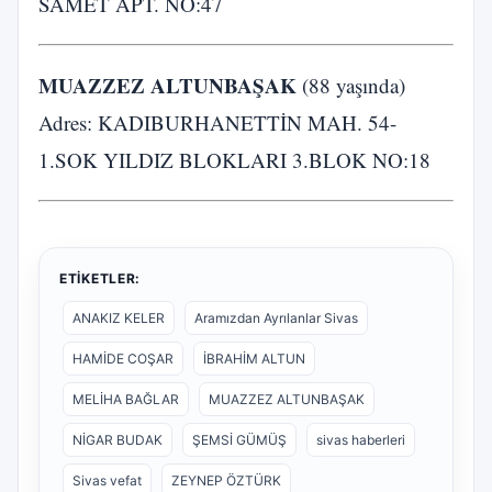
SAMET APT. NO:47
MUAZZEZ ALTUNBAŞAK
(88 yaşında)
Adres: KADIBURHANETTİN MAH. 54-
1.SOK YILDIZ BLOKLARI 3.BLOK NO:18
ETIKETLER:
ANAKIZ KELER
Aramızdan Ayrılanlar Sivas
HAMİDE COŞAR
İBRAHİM ALTUN
MELİHA BAĞLAR
MUAZZEZ ALTUNBAŞAK
NİGAR BUDAK
ŞEMSİ GÜMÜŞ
sivas haberleri
Sivas vefat
ZEYNEP ÖZTÜRK