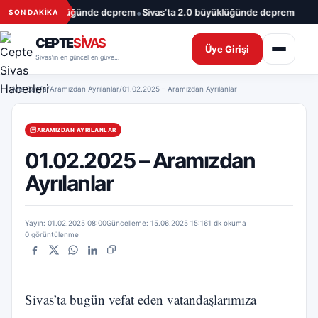
İçeriğe geç
•
•
as’ta 1.7 büyüklüğünde deprem
Sivas’ta 2.0 büyüklüğünde deprem
09.0
SON DAKİKA
CEPTE
SİVAS
Üye Girişi
Sivas’ın en güncel en güvenilir haber sitesi
Ana Sayfa
/
Aramızdan Ayrılanlar
/
01.02.2025 – Aramızdan Ayrılanlar
ARAMIZDAN AYRILANLAR
01.02.2025 – Aramızdan
Ayrılanlar
Yayın: 01.02.2025 08:00
Güncelleme: 15.06.2025 15:16
1 dk okuma
0 görüntülenme
Facebook
X
WhatsApp
LinkedIn
Bağlantıyı kopyala
Sivas’ta bugün vefat eden vatandaşlarımıza