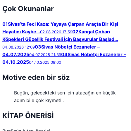
Çok Okunanlar
01
Sivas’ta Feci Kaza: Yayaya Çarpan Araçta Bir Kişi
Hayatını Kaybe…
02
Kangal Çoban
02.08.2026 17:59
Köpekleri Güzellik Festivali İçin Başvurular Başlad…
03
Sivas Nöbetçi Eczaneler –
04.08.2026 12:09
04.07.2025
04
Sivas Nöbetçi Eczaneler –
04.07.2025 21:39
04.10.2025
04.10.2025 08:00
Motive eden bir söz
Bugün, gelecekteki sen için atacağın en küçük
adım bile çok kıymetli.
KİTAP ÖNERİSİ
Bugünün kitap önerisi