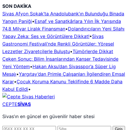
İçeriğe
SON DAKİKA
geç
Sivas Afyon Sokak’ta Anadolubank’ın Bulunduğu Binada
Yangın Paniği
•
Esnaf ve Sanatkârlara Yılın İlk Yarısında
74,8 Milyar Liralık Finansman
•
Dolandırıcıların Yeni Silahı
Yapay Zeka: Ses ve Görüntülere Dikkat!
•
Sivas
Gastronomi Festivali’nde Renkli Görüntüler: Yöresel
Lezzetler Ziyaretçilerle Buluştu
•
Tümörlerde Dikkat
Çeken Sonuç: Bilim İnsanlarından Kanser Tedavisinde
Yeni Yöntem
•
Hakan Aksu’dan Sivasspor’a Süper Lig
Mesajı
•
Yargıtay’dan Primle Çalışanları İlgilendiren Emsal
Karar
•
Çocuk Koruma Kanunu Teklifinde 6 Madde Daha
Kabul Edildi
•
CEPTE
SİVAS
Sivas’ın en güncel en güvenilir haber sitesi
Telefon
Şifre
Giriş