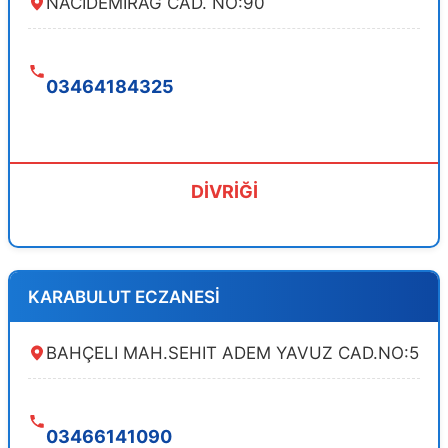
NACIDEMIRAG CAD. NO:90
03464184325
DİVRİĞİ
KARABULUT ECZANESİ
BAHÇELI MAH.SEHIT ADEM YAVUZ CAD.NO:5
03466141090