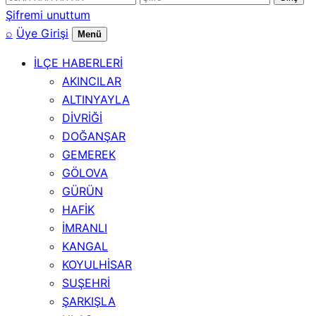
numarası
Şifremi unuttum
⌕
Üye Girişi
Menü
İLÇE HABERLERİ
AKINCILAR
ALTINYAYLA
DİVRİĞİ
DOĞANŞAR
GEMEREK
GÖLOVA
GÜRÜN
HAFİK
İMRANLI
KANGAL
KOYULHİSAR
SUŞEHRİ
ŞARKIŞLA