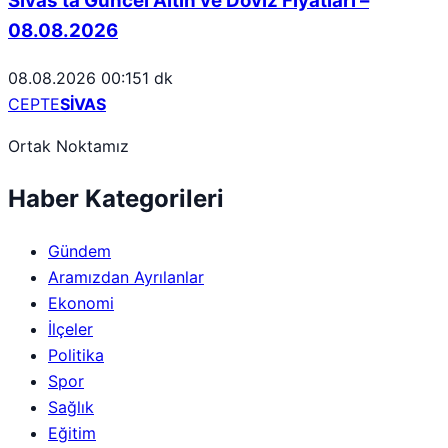
Sivas’ta Güncel Altın ve Döviz Fiyatları –
08.08.2026
08.08.2026 00:15
1 dk
CEPTE
SİVAS
Ortak Noktamız
Haber Kategorileri
Gündem
Aramızdan Ayrılanlar
Ekonomi
İlçeler
Politika
Spor
Sağlık
Eğitim