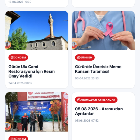
13.06.2025 10:30
GÜNDEM
GÜNDEM
Gürün Ulu Cami
Gürün’de Ücretsiz Meme
Restorasyonu İçin Resmi
Kanseri Taraması!
Onay Verildi
03.04.2025 20:53
24.04.2025 00:55
ARAMIZDAN AYRILANLAR
05.08.2026 – Aramızdan
Ayrılanlar
05.08.2026 07:52
GÜNDEM