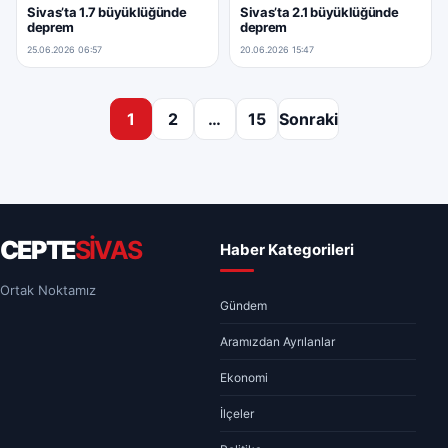
Sivas’ta 1.7 büyüklüğünde
Sivas’ta 2.1 büyüklüğünde
deprem
deprem
25.06.2026 06:57
20.06.2026 15:47
Yazı sayfalaması
1
2
…
15
Sonraki
CEPTE
SİVAS
Haber Kategorileri
Ortak Noktamız
Gündem
Aramızdan Ayrılanlar
Ekonomi
İlçeler