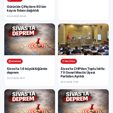
Gürün’de Çiftçilere 60 bin
kayısı fidanı dağıtıldı
03.04.2025 20:44
GÜNDEM
POLITIKA
Sivas’ta 1.6 büyüklüğünde
Sivas’ta CHP’den Toplu İstifa:
deprem
7 İl Genel Meclis Üyesi
Partiden Ayrıldı
30.07.2026 16:17
29.07.2026 11:25