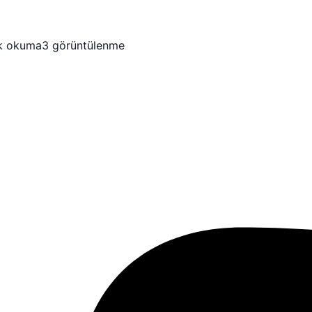
k okuma
3 görüntülenme