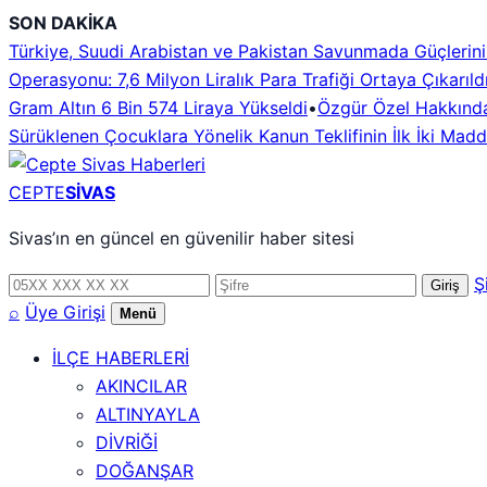
İçeriğe
SON DAKİKA
geç
Türkiye, Suudi Arabistan ve Pakistan Savunmada Güçlerini B
Operasyonu: 7,6 Milyon Liralık Para Trafiği Ortaya Çıkarıld
Gram Altın 6 Bin 574 Liraya Yükseldi
•
Özgür Özel Hakkındak
Sürüklenen Çocuklara Yönelik Kanun Teklifinin İlk İki Mad
CEPTE
SİVAS
Sivas’ın en güncel en güvenilir haber sitesi
Telefon
Şifre
Ş
Giriş
numarası
⌕
Üye Girişi
Menü
İLÇE HABERLERİ
AKINCILAR
ALTINYAYLA
DİVRİĞİ
DOĞANŞAR