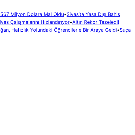
i 567 Milyon Dolara Mal Oldu
•
Sivas’ta Yasa Dışı Bahis
vas Çalışmalarını Hızlandırıyor
•
Altın Rekor Tazeledi!
oğan, Hafızlık Yolundaki Öğrencilerle Bir Araya Geldi
•
Suça