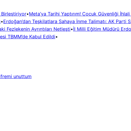
irleştiriyor
•
Meta’ya Tarihi Yaptırım! Çocuk Güvenliği İhlal
ı
•
Erdoğan’dan Teşkilatlara Sahaya İnme Talimatı: AK Parti Si
i Fezlekenin Ayrıntıları Netleşti
•
İl Milli Eğitim Müdürü Erd
desi TBMM’de Kabul Edildi
•
ifremi unuttum